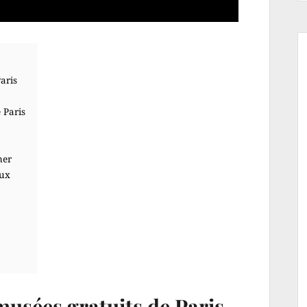
aris
 Paris
ner
aux
usées gratuits de Paris