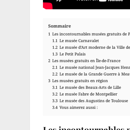
Sommaire
1
Les incontournables musées gratuits de P
1.1
Le musée Carnavalet
1.2
Le musée d’Art moderne de la Ville de
1.3
Le Petit Palais
2
Les musées gratuits en Île-de-France
2.1
Le musée national Jean-Jacques Hen
2.2
Le musée de la Grande Guerre à Me
3
Les musées gratuits en région
3.1
Le musée des Beaux-Arts de Lille
3.2
Le musée Fabre de Montpellier
3.3
Le musée des Augustins de Toulouse
3.4
Vous aimerez aussi :
Les incontournables m