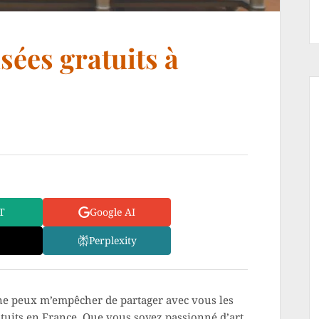
sées gratuits à
T
Google AI
Perplexity
e ne peux m’empêcher de partager avec vous les
tuits en France. Que vous soyez passionné d’art