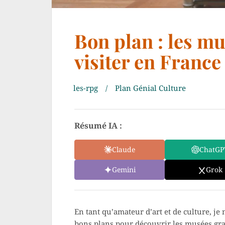
Bon plan : les mu
visiter en France
les-rpg
Plan Génial Culture
Résumé IA :
Claude
ChatGP
Gemini
Grok
En tant qu’amateur d’art et de culture, j
bons plans pour découvrir les musées gra