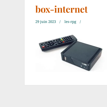
box-internet
29 juin 2023
les-rpg