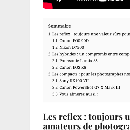
Sommaire
1
Les reflex : toujours une valeur sûre po
1.1
Canon EOS 90D
1.2
Nikon D7500
2
Les hybrides : un compromis entre compa
2.1
Panasonic Lumix S5
2.2
Canon EOS R6
3
Les compacts : pour les photographes no
3.1
Sony RX100 VII
3.2
Canon PowerShot G7 X Mark III
3.3
Vous aimerez aussi :
Les reflex : toujours 
amateurs de photogr