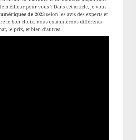
e meilleur pour vous ? Dans cet article, je vous
numériques de 2023
selon les avis des experts et
re le bon choix, nous examinerons différents
at, le prix, et bien d’autres.